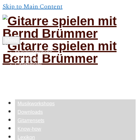
Skip to Main Content
Menü
Musikworkshops
Downloads
Gitarrensets
Know-how
Lexikon
Feedback
Über
Musikworkshops
Downloads
Gitarrensets
Know-how
Lexikon