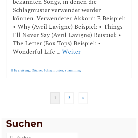
bekannten Songs, in denen die
Schlagmuster verwendet werden
können. Verwendeter Akkord: E Beispiel:
• Why (Avril Lavigne) Beispiel: • Things
I’ll Never Say (Avril Lavigne) Beispiel: •
The Letter (Box Tops) Beispiel: •
Wonderful Life …
Weiter
Begleitung
,
Gitarre
,
Schlagmuster
,
strumming
Seitennummerierung
1
2
»
der
Beiträge
Suchen
Suchen