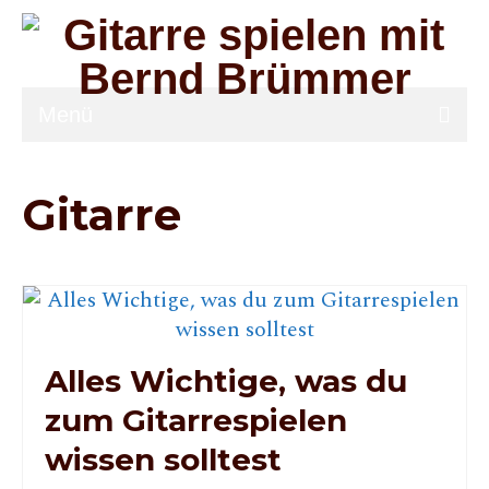
Menü
Musikworkshops
Gitarre
Downloads
Gitarrensets
Know-how
Lexikon
Alles Wichtige, was du
Feedback
zum Gitarrespielen
Über
wissen solltest