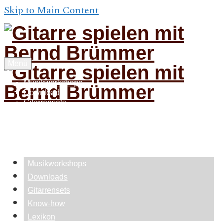
Skip to Main Content
Menü
Musikworkshops
Downloads
Gitarrensets
Know-how
Lexikon
Feedback
Über
Musikworkshops
Downloads
Gitarrensets
Know-how
Lexikon